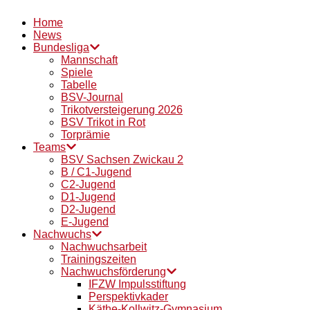
Home
News
Bundesliga
Mannschaft
Spiele
Tabelle
BSV-Journal
Trikotversteigerung 2026
BSV Trikot in Rot
Torprämie
Teams
BSV Sachsen Zwickau 2
B / C1-Jugend
C2-Jugend
D1-Jugend
D2-Jugend
E-Jugend
Nachwuchs
Nachwuchsarbeit
Trainingszeiten
Nachwuchsförderung
IFZW Impulsstiftung
Perspektivkader
Käthe-Kollwitz-Gymnasium