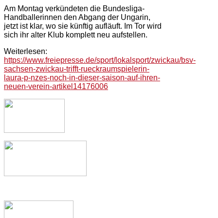
Am Montag verkündeten die Bundesliga-
Handballerinnen den Abgang der Ungarin,
jetzt ist klar, wo sie künftig aufläuft. Im Tor wird
sich ihr alter Klub komplett neu aufstellen.
Weiterlesen:
https://www.freiepresse.de/sport/lokalsport/zwickau/bsv-
sachsen-zwickau-trifft-rueckraumspielerin-
laura-p-nzes-noch-in-dieser-saison-auf-ihren-
neuen-verein-artikel14176006