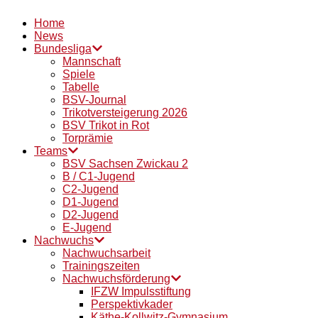
Home
News
Bundesliga
Mannschaft
Spiele
Tabelle
BSV-Journal
Trikotversteigerung 2026
BSV Trikot in Rot
Torprämie
Teams
BSV Sachsen Zwickau 2
B / C1-Jugend
C2-Jugend
D1-Jugend
D2-Jugend
E-Jugend
Nachwuchs
Nachwuchsarbeit
Trainingszeiten
Nachwuchsförderung
IFZW Impulsstiftung
Perspektivkader
Käthe-Kollwitz-Gymnasium