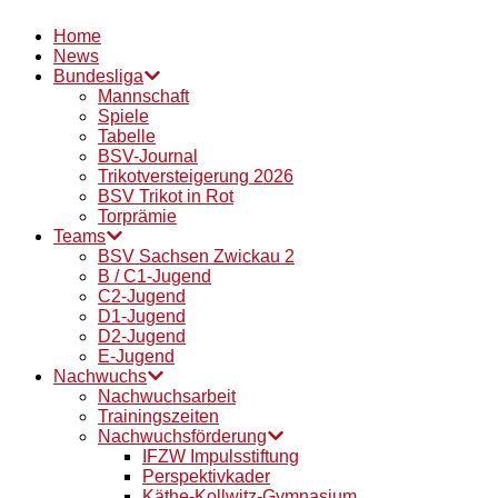
Home
News
Bundesliga
Mannschaft
Spiele
Tabelle
BSV-Journal
Trikotversteigerung 2026
BSV Trikot in Rot
Torprämie
Teams
BSV Sachsen Zwickau 2
B / C1-Jugend
C2-Jugend
D1-Jugend
D2-Jugend
E-Jugend
Nachwuchs
Nachwuchsarbeit
Trainingszeiten
Nachwuchsförderung
IFZW Impulsstiftung
Perspektivkader
Käthe-Kollwitz-Gymnasium