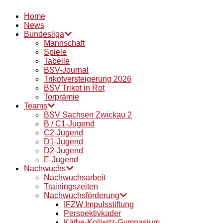
Home
News
Bundesliga
Mannschaft
Spiele
Tabelle
BSV-Journal
Trikotversteigerung 2026
BSV Trikot in Rot
Torprämie
Teams
BSV Sachsen Zwickau 2
B / C1-Jugend
C2-Jugend
D1-Jugend
D2-Jugend
E-Jugend
Nachwuchs
Nachwuchsarbeit
Trainingszeiten
Nachwuchsförderung
IFZW Impulsstiftung
Perspektivkader
Käthe-Kollwitz-Gymnasium