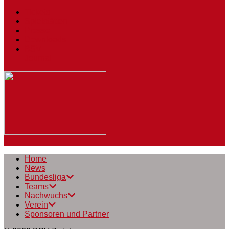
Tickets
Spielstätten
Presse
Downloads
BSV
Journal
Home
News
Bundesliga
Teams
Nachwuchs
Verein
Sponsoren und Partner