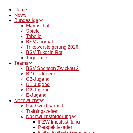
Home
News
Bundesliga
Mannschaft
Spiele
Tabelle
BSV-Journal
Trikotversteigerung 2026
BSV Trikot in Rot
Torprämie
Teams
BSV Sachsen Zwickau 2
B / C1-Jugend
C2-Jugend
D1-Jugend
D2-Jugend
E-Jugend
Nachwuchs
Nachwuchsarbeit
Trainingszeiten
Nachwuchsförderung
IFZW Impulsstiftung
Perspektivkader
Käthe-Kollwitz-Gymnasium