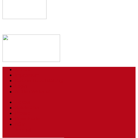
Kontakt
Impressum
Datenschutzerklärung
Login
AGBs / Widerruf
Tickets
Spielstätten
Presse
Downloads
BSV
Journal