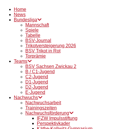
Home
News
Bundesliga
Mannschaft
Spiele
Tabelle
BSV-Journal
Trikotversteigerung 2026
BSV Trikot in Rot
Torprämie
Teams
BSV Sachsen Zwickau 2
B / C1-Jugend
C2-Jugend
D1-Jugend
D2-Jugend
E-Jugend
Nachwuchs
Nachwuchsarbeit
Trainingszeiten
Nachwuchsförderung
IFZW Impulsstiftung
Perspektivkader
Käthe-Kollwitz-Gymnasium