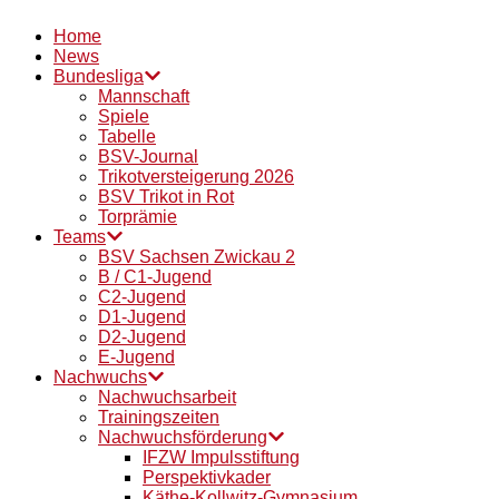
Home
News
Bundesliga
Mannschaft
Spiele
Tabelle
BSV-Journal
Trikotversteigerung 2026
BSV Trikot in Rot
Torprämie
Teams
BSV Sachsen Zwickau 2
B / C1-Jugend
C2-Jugend
D1-Jugend
D2-Jugend
E-Jugend
Nachwuchs
Nachwuchsarbeit
Trainingszeiten
Nachwuchsförderung
IFZW Impulsstiftung
Perspektivkader
Käthe-Kollwitz-Gymnasium