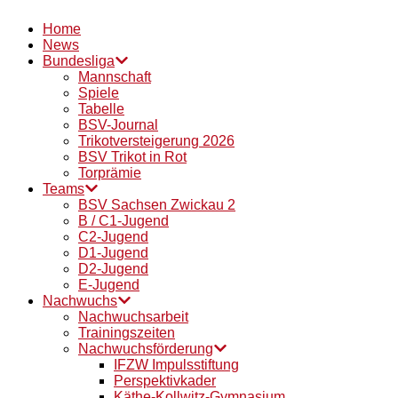
Home
News
Bundesliga
Mannschaft
Spiele
Tabelle
BSV-Journal
Trikotversteigerung 2026
BSV Trikot in Rot
Torprämie
Teams
BSV Sachsen Zwickau 2
B / C1-Jugend
C2-Jugend
D1-Jugend
D2-Jugend
E-Jugend
Nachwuchs
Nachwuchsarbeit
Trainingszeiten
Nachwuchsförderung
IFZW Impulsstiftung
Perspektivkader
Käthe-Kollwitz-Gymnasium