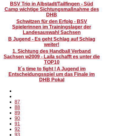
BSV Trio in Albstadt/Tailfingen - Süd
Camp wichtige Sichtungsmaßnahme des
DHB
Schwitzen für den Erfolg - BSV
Spielerinnen im Trainingslager der
Landesauswahl Sachsen
B Jugend - Es geht Schlag auf Schlag
weiter!
1. Sichtung des Handball Verband
Sachsen w2009 - Laila schafft es unter die
TOP10
It´s time to fight ! A Jugend im
Entscheidungsspiel um das Finale im
DHB Pokal
87
88
89
90
91
92
93