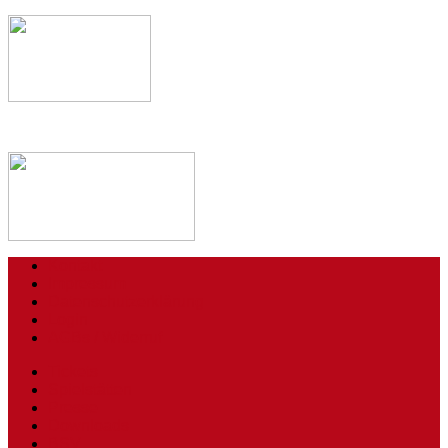
Kontakt
Impressum
Datenschutzerklärung
Login
AGBs / Widerruf
Tickets
Spielstätten
Presse
Downloads
BSV