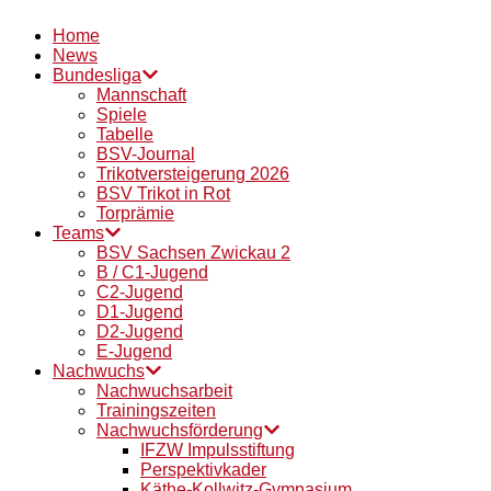
Home
News
Bundesliga
Mannschaft
Spiele
Tabelle
BSV-Journal
Trikotversteigerung 2026
BSV Trikot in Rot
Torprämie
Teams
BSV Sachsen Zwickau 2
B / C1-Jugend
C2-Jugend
D1-Jugend
D2-Jugend
E-Jugend
Nachwuchs
Nachwuchsarbeit
Trainingszeiten
Nachwuchsförderung
IFZW Impulsstiftung
Perspektivkader
Käthe-Kollwitz-Gymnasium