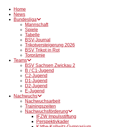
Home
News
Bundesliga
Mannschaft
Spiele
Tabelle
BSV-Journal
Trikotversteigerung 2026
BSV Trikot in Rot
Torprämie
Teams
BSV Sachsen Zwickau 2
B / C1-Jugend
C2-Jugend
D1-Jugend
D2-Jugend
E-Jugend
Nachwuchs
Nachwuchsarbeit
Trainingszeiten
Nachwuchsförderung
IFZW Impulsstiftung
Perspektivkader
Käthe-Kollwitz-Gymnasium