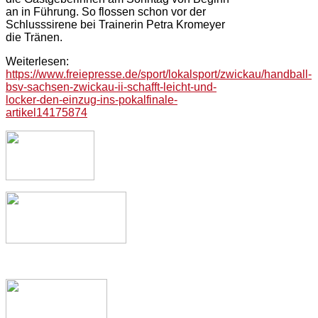
an in Führung. So flossen schon vor der
Schlusssirene bei Trainerin Petra Kromeyer
die Tränen.
Weiterlesen:
https://www.freiepresse.de/sport/lokalsport/zwickau/handball-
bsv-sachsen-zwickau-ii-schafft-leicht-und-
locker-den-einzug-ins-pokalfinale-
artikel14175874