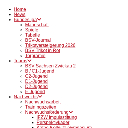
Home
News
Bundesliga
Mannschaft
Spiele
Tabelle
BSV-Journal
Trikotversteigerung 2026
BSV Trikot in Rot
Torprämie
Teams
BSV Sachsen Zwickau 2
B / C1-Jugend
C2-Jugend
D1-Jugend
D2-Jugend
E-Jugend
Nachwuchs
Nachwuchsarbeit
Trainingszeiten
Nachwuchsförderung
IFZW Impulsstiftung
Perspektivkader
Käthe-Kollwitz-Gymnasium