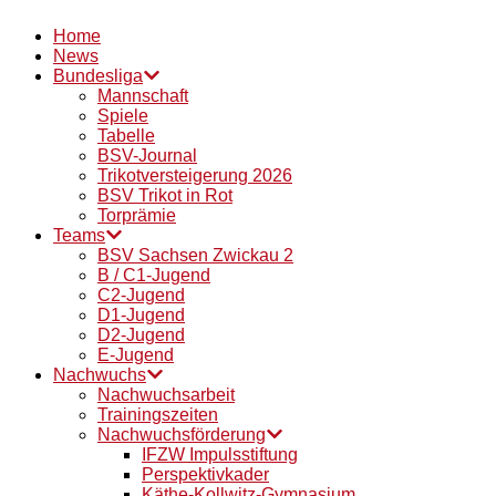
Home
News
Bundesliga
Mannschaft
Spiele
Tabelle
BSV-Journal
Trikotversteigerung 2026
BSV Trikot in Rot
Torprämie
Teams
BSV Sachsen Zwickau 2
B / C1-Jugend
C2-Jugend
D1-Jugend
D2-Jugend
E-Jugend
Nachwuchs
Nachwuchsarbeit
Trainingszeiten
Nachwuchsförderung
IFZW Impulsstiftung
Perspektivkader
Käthe-Kollwitz-Gymnasium