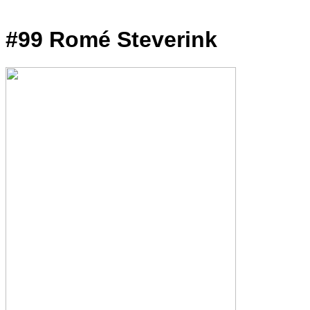
#99 Romé Steverink