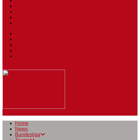
Kontakt
Impressum
Datenschutzerklärung
Login
AGBs / Widerruf
Tickets
Spielstätten
Presse
Downloads
BSV
Journal
Home
News
Bundesliga