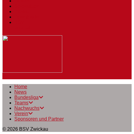
Tickets
Spielstätten
Presse
Downloads
BSV
Journal
Home
News
Bundesliga
Teams
Nachwuchs
Verein
Sponsoren und Partner
© 2026
BSV Zwickau