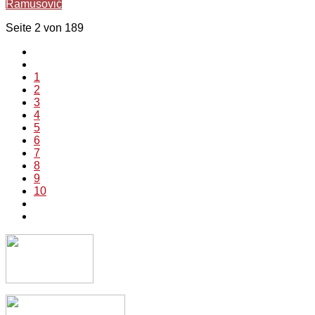
Ramusović
Seite 2 von 189
1
2
3
4
5
6
7
8
9
10