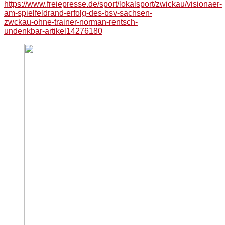
https://www.freiepresse.de/sport/lokalsport/zwickau/visionaer-
am-spielfeldrand-erfolg-des-bsv-sachsen-
zwckau-ohne-trainer-norman-rentsch-
undenkbar-artikel14276180