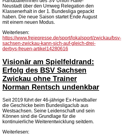
Handballerinnen des SV Union Halle-
Neustadt über den Umweg Relegation den
Klassenerhalt in der 1. Bundesliga gepackt
haben. Die neue Saison startet Ende August
mit einem neuen Modus.
Weiterlesen:
https://www.freiepresse.de/sport/lokalsport/zwickau/bsv-
sachsen-zwickau-kann-sich-auf-gleich-drei-
derbys-freuen-artikel14280616
Visionär am Spielfeldrand:
Erfolg des BSV Sachsen
Zwickau ohne Trainer
Norman Rentsch undenkbar
Seit 2019 führt der 46-jährige Ex-Handballer
die Geschicke beim Bundesligaclub aus
Westsachsen. Seine Leidenschaft und sein
Können sind die Grundlage für die
kontinuierliche Weiterentwicklung seitdem.
Weiterlesen: