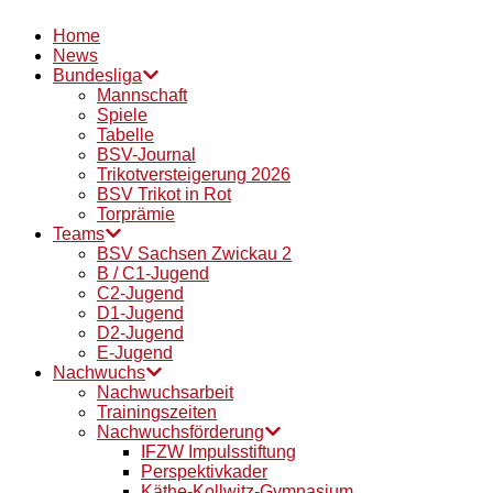
Home
News
Bundesliga
Mannschaft
Spiele
Tabelle
BSV-Journal
Trikotversteigerung 2026
BSV Trikot in Rot
Torprämie
Teams
BSV Sachsen Zwickau 2
B / C1-Jugend
C2-Jugend
D1-Jugend
D2-Jugend
E-Jugend
Nachwuchs
Nachwuchsarbeit
Trainingszeiten
Nachwuchsförderung
IFZW Impulsstiftung
Perspektivkader
Käthe-Kollwitz-Gymnasium