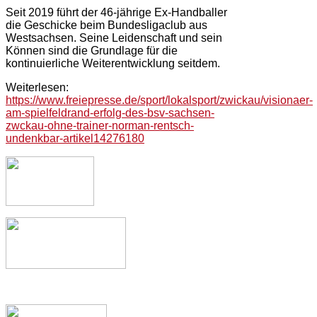
Seit 2019 führt der 46-jährige Ex-Handballer
die Geschicke beim Bundesligaclub aus
Westsachsen. Seine Leidenschaft und sein
Können sind die Grundlage für die
kontinuierliche Weiterentwicklung seitdem.
Weiterlesen:
https://www.freiepresse.de/sport/lokalsport/zwickau/visionaer-
am-spielfeldrand-erfolg-des-bsv-sachsen-
zwckau-ohne-trainer-norman-rentsch-
undenkbar-artikel14276180