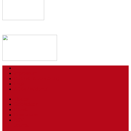
Kontakt
Impressum
Datenschutzerklärung
Login
AGBs / Widerruf
Tickets
Spielstätten
Presse
Downloads
BSV
Journal