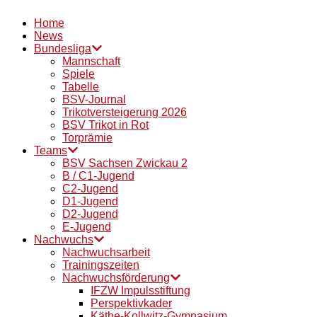
Home
News
Bundesliga
Mannschaft
Spiele
Tabelle
BSV-Journal
Trikotversteigerung 2026
BSV Trikot in Rot
Torprämie
Teams
BSV Sachsen Zwickau 2
B / C1-Jugend
C2-Jugend
D1-Jugend
D2-Jugend
E-Jugend
Nachwuchs
Nachwuchsarbeit
Trainingszeiten
Nachwuchsförderung
IFZW Impulsstiftung
Perspektivkader
Käthe-Kollwitz-Gymnasium